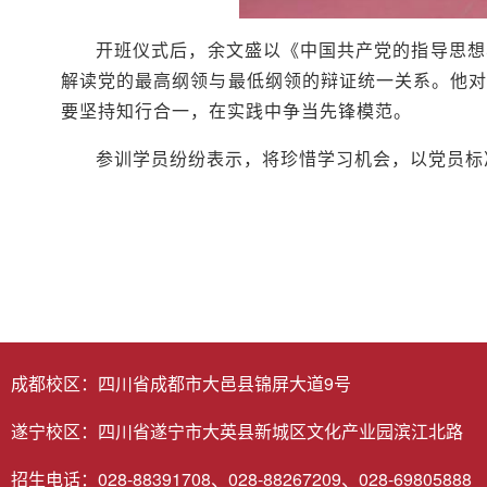
开班仪式后，余文盛以《中国共产党的指导思想
解读党的最高纲领与最低纲领的辩证统一关系。他
要坚持知行合一，在实践中争当先锋模范。
参训学员纷纷表示，将珍惜学习机会，以党员标
成都校区：四川省成都市大邑县锦屏大道9号
遂宁校区：四川省遂宁市大英县新城区文化产业园滨江北路
招生电话：028-88391708、028-88267209、028-69805888