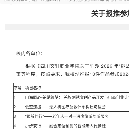
关于报推参
校内各单位：
根据《四川文轩职业学院关于举办 2026 年
审等程序，按照要求，我校现推报13件作品参加20
序号
项目名称
1
山海同心·羌绣筑梦： 羌族刺绣文创产品开发与电商创业计
2
低空速援——无人机医疗急救体系构建与运营
3
“银龄伴行”——老年人一对一深度旅游陪游服务
4
护步安行——融合定位预警的智能老人代步鞋