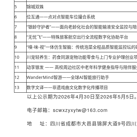
5
锦城双姝
6
位互通——点对点智能车位撮合系统
7
“银龄守护者”——面向老龄化社会的智能输液安全监控与
8
“无忧飞”——特殊旅客航空出行全流程数字化协助平台
9
“嗅-味-视”一体仿生智脑：传统泡菜全程品质智能监控坛
10
川宠轻养生：药食同源宠物功能零食与上门专业护理创业
11
动享银发 —— 高校周边社区中老年科学健身指导与陪伴服
12
WanderMind智游——全球AI智能旅行助手
13
数字文译——非遗戏曲文化数字化传播项目
以上公示期为2026年4月30日至2026年5月
电子邮箱：scwxzyxytw@163.com
地 址：四川省成都市大邑县锦屏大道9号四川