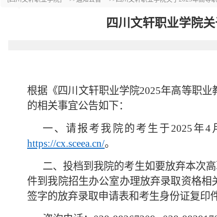
四川文轩职业学院关
根据
《
四川文轩职业学院
2025年高等职
的相关事宜公告如下：
一、
请报考我院的考生于
2
025
年
4
h
ttps://cx.sceea.cn
/
。
二、投档到我院的考生如要放弃本次高
件到我院招生办公室办理放弃录取资格相
签字的放弃录取申请
表
和考生身份证
复印