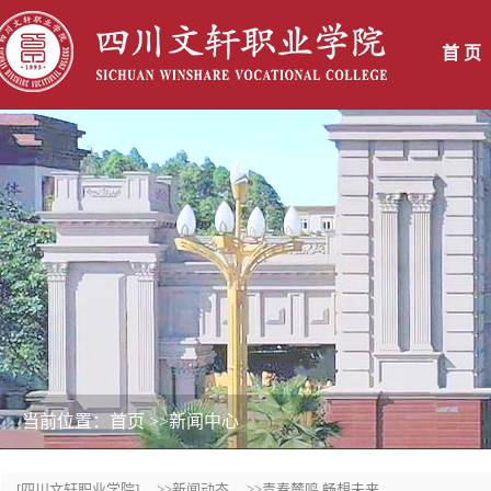
首 页
当前位置：首页
>>新闻中心
[四川文轩职业学院]
>>新闻动态
>>青春麓鸣 畅想未来