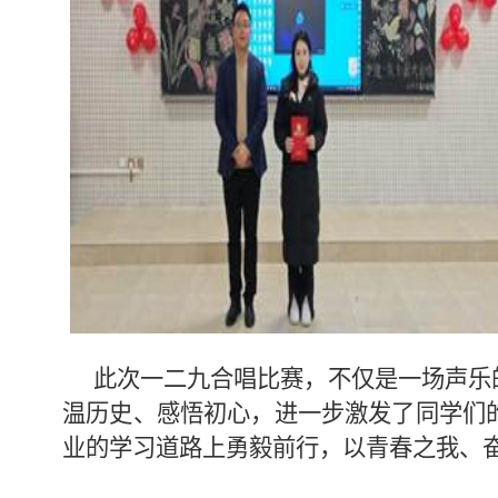
此次一二九合唱比赛，不仅是一场声乐
温历史、感悟初心，进一步激发了同学们
业的学习道路上勇毅前行，以青春之我、