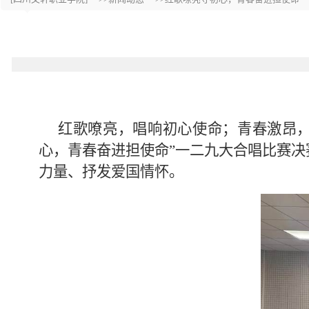
红歌嘹亮，唱响初心使命；青春激昂
心，青春奋进担使命”一二九大合唱比赛
力量、抒发爱国情怀。