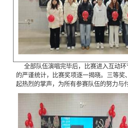
全部队伍演唱完毕后，比赛进入互动环
的严谨统计，比赛奖项逐一揭晓。三等奖
起热烈的掌声，为所有参赛队伍的努力与