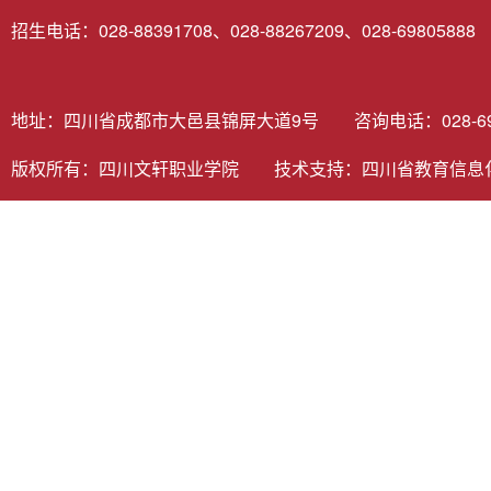
招生电话：028-88391708、028-88267209、028-69805888
地址：四川省成都市大邑县锦屏大道9号 咨询电话：028-6980
版权所有：四川文轩职业学院 技术支持：
四川省教育信息