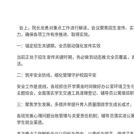
会上，院长龙勇对重点工作进行解读，会议聚焦招生宣传、实
力，确保各项工作有序推进、取得实效。
一：
锚定招生关键期，全员联动强化宣传实效
当前正处于招生宣传关键时期，务必做到动态推文全员覆盖，
活。
二：筑牢安全防线，细化管理守护校园平安
安全工作是底线
，各班抓住开学黄金时间做好办公室环境卫生
主题班会，全面落实学生交通工具清理登记、辅导员公寓值班职
三：聚焦学生发展，多措并举提升育人质量围绕学生成长成才，
各班
完善心理问题台账管理与关爱责任机制；辅导员落实进公
学生就业渠道。
本次
重点工作解析
会议以目标为导向、以责任为抓手，强调了
各