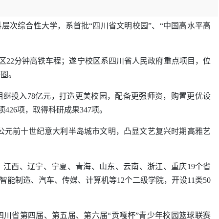
层次综合性大学，系首批“四川省文明校园”、“中国高水平高
区22分钟高铁车程；遂宁校区系四川省人民政府重点项目，位
济圈。
来相继投入78亿元，打造更美校园，配备更强师资，购置更优设
26项，取得科研成果347项
。
公元前十世纪意大利半岛城市文明，凸显文艺复兴时期高雅艺
、
江西
、
辽宁
、
宁夏
、
青海
、
山东
、
云南
、
浙江
、
重庆
19
个省
智能制造、汽车、传媒、计算机等12
个二级学院，开设11类50
四川省第四届、第五届、第六届“贡嘎杯”青少年校园篮球联赛