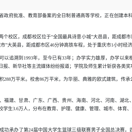
省政府批准、教育部备案的全日制普通高等学校，正在创建本科
两个校区，成都校区位于“全国最具诗意小城”大邑县，距成都市
市”大英县，距成都市区46分钟高铁车程，处于重庆市1小时经
可以追溯到1993年，至今已有33年；办学实力雄厚，办学以
日报、新华社等主流媒体纷纷报道；学院及师生累计斩获各类奖项4
积288万平米。校舍86万平米，
为华丽、典雅的欧式建筑，传承
、
福建
、
甘肃
、
广东
、
广西
、
贵州
、
海南
、
河北
、
河南
、
湖北
学生3.6万人，分布在
教育、护理、健康、管理、城市、体育、
成功承办了
第24届中国大学生篮球三级联赛男子全国总决赛，