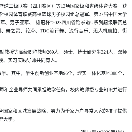
生篮球三级联赛（四川赛区）等13项国家级和省级体育大赛，获
杯”校园体育联赛高校篮球男子校园组总冠军、第27届中国大学
、男子亚军、“雄冠杯”2023四川省跆拳道U系列超级联赛总
剧、舞之灵、轮滑、TDC流行舞、流行音乐、无人机航拍、街
、副教授等高级职称教师269人，
硕士、博士研究生324人
，双师
教授、实习实践导师共同育人。
学。其中，学生创新创业基地96个，理实一体化基地388个，
教师和企业导师共同承担教学任务，校内教师授专业知识并进行
，服务国家和区域发展战略，努力为千家万户寻常人家的孩子提供
型大学。