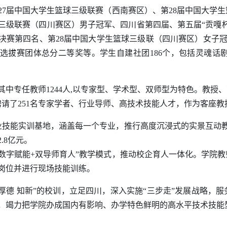
27届中国大学生篮球三级联赛（西南赛区）、第28届中国大学
球三级联赛（四川赛区）男子冠军、四川省第四届、第五届“贡嘎
决赛第四名、第28届中国大学生篮球三级联（四川赛区）女子冠军
选拔赛团体总分二等奖等。
学生自建社团186个，包括灵魂话
，其中专任教师1244人,以专家型、学术型、双师型为特色。教授
聘请了251名专家学者、行业导师、高技术技能人才，作为客座
职业技能实训基地，涵盖每一个专业，推行高度沉浸式的实景互动教
.8亿元。
+数字赋能+双导师育人”教学模式，推动校企育人一体化。学院
岗位并进行现场技能训练。
能 厚德 知新”的校训，立足四川，深入实施“三步走”发展战略
，竭力把学院办成国内有影响、办学特色鲜明的高水平技术技能